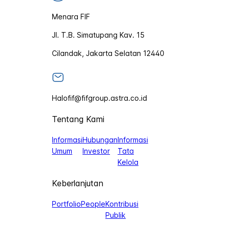
Menara FIF
Jl. T.B. Simatupang Kav. 15
Cilandak, Jakarta Selatan 12440
Halofif@fifgroup.astra.co.id
Tentang Kami
Informasi
Hubungan
Informasi
Umum
Investor
Tata
Kelola
Keberlanjutan
Portfolio
People
Kontribusi
Publik