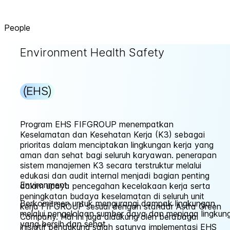
People
Environment Health Safety
(EHS)
Program EHS FIFGROUP menempatkan
Keselamatan dan Kesehatan Kerja (K3) sebagai
prioritas dalam menciptakan lingkungan kerja yang
aman dan sehat bagi seluruh karyawan. penerapan
sistem manajemen K3 secara terstruktur melalui
edukasi dan audit internal menjadi bagian penting
Environment
dalam upaya pencegahan kecelakaan kerja serta
peningkatan budaya keselamatan di seluruh unit
Berkomitmen untuk mengurangi dampak lingkungan
kerja FIFGROUP sesuai dengan standar Astra Green
melalui pengelolaan sumber daya dan menjaga lingkun
Company. Hal ini juga didukung oleh berabagai
yang bersih dan sehat.
inisiatif pendukung salah satunya implementasi EHS