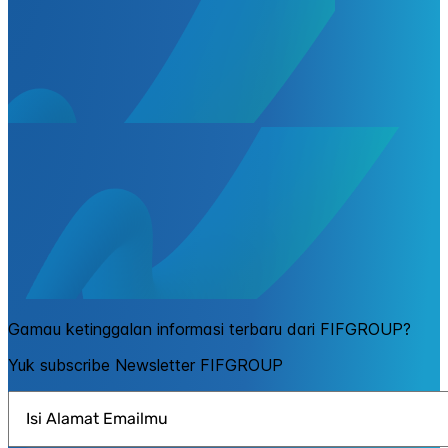
Gamau ketinggalan informasi terbaru dari FIFGROUP?
Yuk subscribe Newsletter FIFGROUP