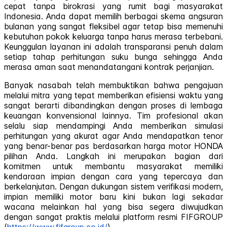
cepat tanpa birokrasi yang rumit bagi masyarakat
Indonesia. Anda dapat memilih berbagai skema angsuran
bulanan yang sangat fleksibel agar tetap bisa memenuhi
kebutuhan pokok keluarga tanpa harus merasa terbebani.
Keunggulan layanan ini adalah transparansi penuh dalam
setiap tahap perhitungan suku bunga sehingga Anda
merasa aman saat menandatangani kontrak perjanjian.
Banyak nasabah telah membuktikan bahwa pengajuan
melalui mitra yang tepat memberikan efisiensi waktu yang
sangat berarti dibandingkan dengan proses di lembaga
keuangan konvensional lainnya. Tim profesional akan
selalu siap mendampingi Anda memberikan simulasi
perhitungan yang akurat agar Anda mendapatkan tenor
yang benar-benar pas berdasarkan harga motor HONDA
pilihan Anda. Langkah ini merupakan bagian dari
komitmen untuk membantu masyarakat memiliki
kendaraan impian dengan cara yang tepercaya dan
berkelanjutan. Dengan dukungan sistem verifikasi modern,
impian memiliki motor baru kini bukan lagi sekadar
wacana melainkan hal yang bisa segera diwujudkan
dengan sangat praktis melalui platform resmi FIFGROUP
(
https://www.fifgroup.co.id/
).