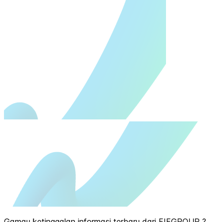
Gamau ketinggalan informasi terbaru dari FIFGROUP ?