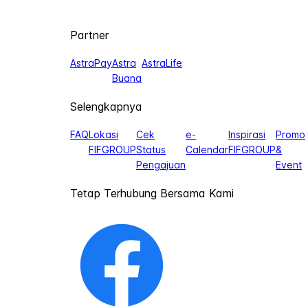
Partner
AstraPay
Astra
AstraLife
Buana
Selengkapnya
FAQ
Lokasi
Cek
e-
Inspirasi
Promo
FIFGROUP
Status
Calendar
FIFGROUP
&
Pengajuan
Event
Tetap Terhubung Bersama Kami