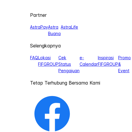
Partner
AstraPay
Astra
AstraLife
Buana
Selengkapnya
FAQ
Lokasi
Cek
e-
Inspirasi
Promo
FIFGROUP
Status
Calendar
FIFGROUP
&
Pengajuan
Event
Tetap Terhubung Bersama Kami