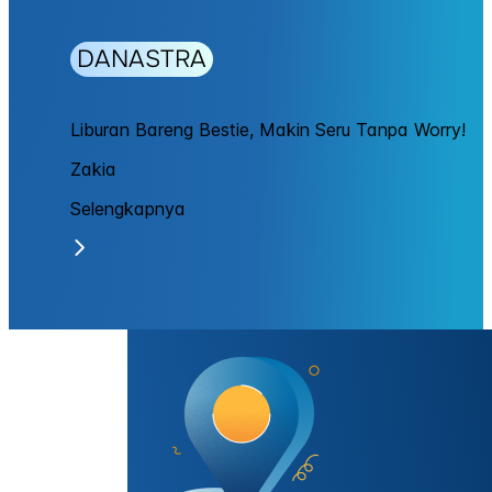
DANASTRA
Liburan Bareng Bestie, Makin Seru Tanpa Worry!
Zakia
Selengkapnya