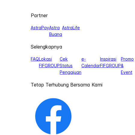
Partner
AstraPay
Astra
AstraLife
Buana
Selengkapnya
FAQ
Lokasi
Cek
e-
Inspirasi
Promo
FIFGROUP
Status
Calendar
FIFGROUP
&
Pengajuan
Event
Tetap Terhubung Bersama Kami