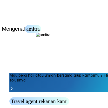
Mengenal
amitra
Mau pergi haji atau umrah bersama grup kantormu ?
Fl
solusinya
Travel agent rekanan kami